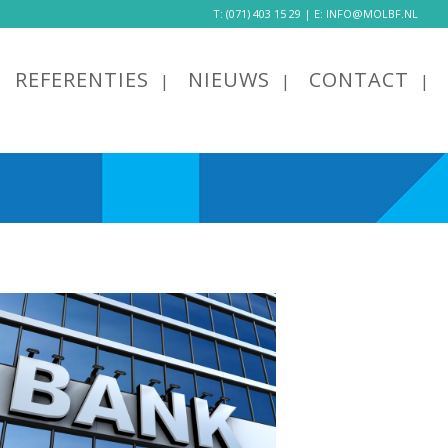
T:
(071) 403 15 29
| E:
INFO@MOLBF.NL
REFERENTIES
NIEUWS
CONTACT