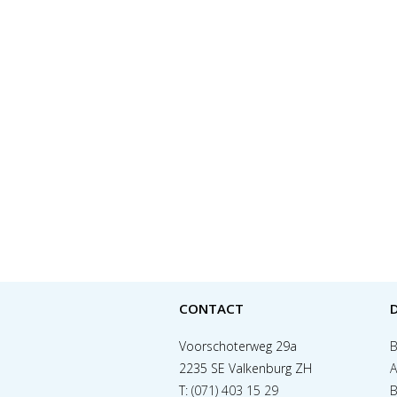
CONTACT
Voorschoterweg 29a
B
2235 SE Valkenburg ZH
A
T:
(071) 403 15 29
B