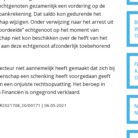
chtgenoten gezamenlijk een vordering op de
 bankrekening. Dat saldo kon gedurende het
p wijzigen. Onder verwijzing naar het arrest uit
B
W
voordeelde” echtgenoot op het moment van
O
hap niet kon beschikken over de helft van het
n aan deze echtgenoot afzonderlijk toebehorend
F
ecteur niet aannemelijk heeft gemaakt dat zich bij
A
eenschap een schenking heeft voorgedaan geeft
O
n een onjuiste rechtsopvatting. Het beroep in
n Financiën is ongegrond verklaard.
N
LHR2021708, 20/00171 | 06-05-2021
N