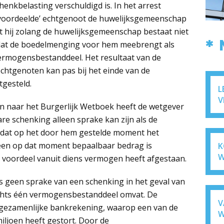
enkbelasting verschuldigd is. In het arrest
voordeelde’ echtgenoot de huwelijksgemeenschap
at hij zolang de huwelijksgemeenschap bestaat niet
*
 dat de boedelmenging voor hem meebrengt als
rmogensbestanddeel. Het resultaat van de
htgenoten kan pas bij het einde van de
gesteld.
L
V
en naar het Burgerlijk Wetboek heeft de wetgever
re schenking alleen sprake kan zijn als de
 dat op het door hem gestelde moment het
een op dat moment bepaalbaar bedrag is
K
W
 voordeel vanuit diens vermogen heeft afgestaan.
geen sprake van een schenking in het geval van
chts één vermogensbestanddeel omvat. De
V
gezamenlijke bankrekening, waarop een van de
W
ljoen heeft gestort. Door de