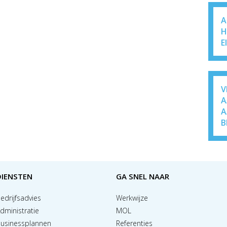
A
H
E
V
A
A
B
DIENSTEN
GA SNEL NAAR
edrijfsadvies
Werkwijze
dministratie
MOL
usinessplannen
Referenties