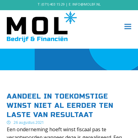
T:
(071) 403 15 29
| E:
INFO@MOLBF.NL
AANDEEL IN TOEKOMSTIGE
WINST NIET AL EERDER TEN
LASTE VAN RESULTAAT
26 augustus 2021
Een onderneming hoeft winst fiscaal pas te
verantwoorden wanneer deze is gerealiseerd. Een