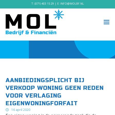
T:
(071) 403 15 29
| E:
INFO@MOLBF.NL
AANBIEDINGSPLICHT BIJ
VERKOOP WONING GEEN REDEN
VOOR VERLAGING
EIGENWONINGFORFAIT
16 april 2020